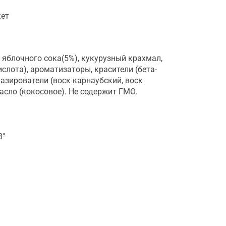
кет
 яблочного сока(5%), кукурузный крахмал,
слота), ароматизаторы, красители (бета-
лазирователи (воск карнаубский, воск
асло (кокосовое). Не содержит ГМО.
8°