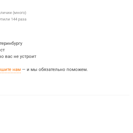
аличии (много)
упили 144 раза
теринбургу
ост
во вас не устроит
ишите нам
— и мы обязательно поможем.