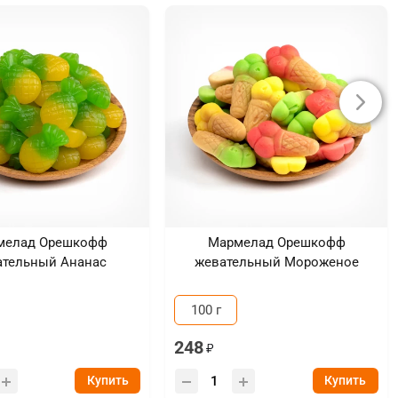
мелад Орешкофф
Мармелад Орешкофф
ательный Ананас
жевательный Мороженое
100 г
248
Купить
Купить