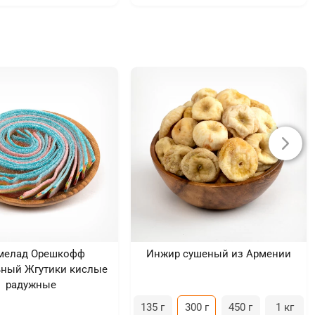
мелад Орешкофф
Инжир сушеный из Армении
ьный Жгутики кислые
радужные
135 г
300 г
450 г
1 кг