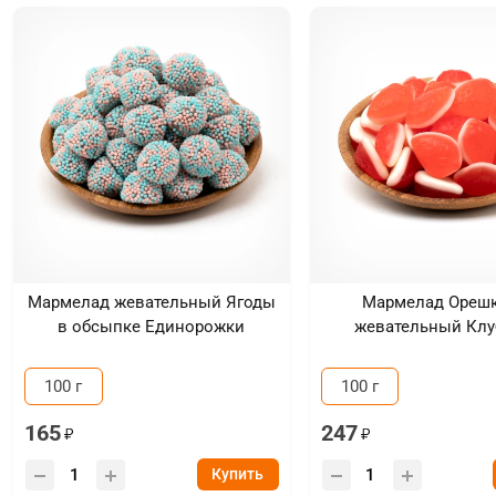
Мармелад жевательный Ягоды
Мармелад Ореш
в обсыпке Единорожки
жевательный Клу
100 г
100 г
165
247
Купить