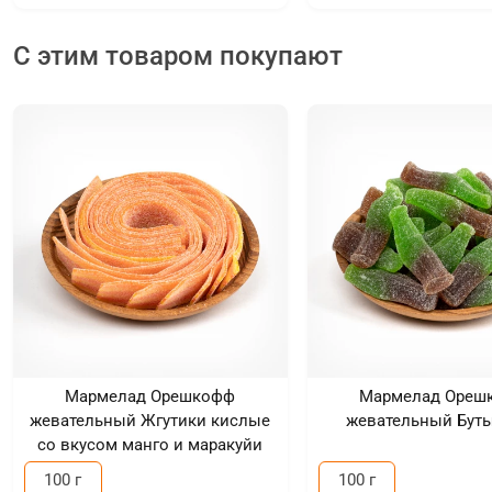
С этим товаром покупают
Мармелад Орешкофф
Мармелад Ореш
жевательный Жгутики кислые
жевательный Бут
со вкусом манго и маракуйи
100 г
100 г