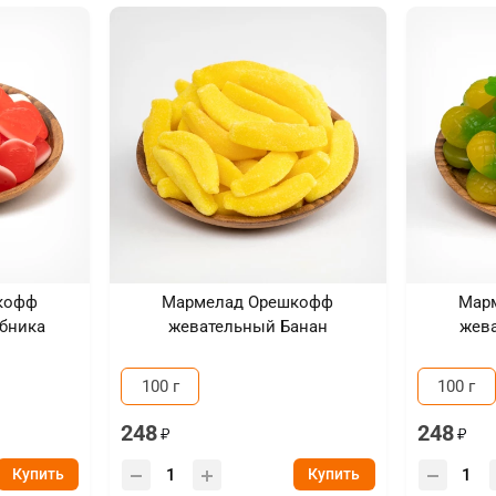
кофф
Мармелад Орешкофф
Мар
бника
жевательный Банан
жев
100 г
100 г
248
248
Купить
Купить