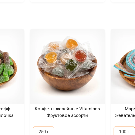
кофф
Конфеты желейные Vitaminos
Мар
ылочка
Фруктовое ассорти
жевател
250 г
100 г