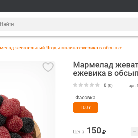
мелад жевательный Ягоды малина-ежевика в обсыпке
Мармелад жеват
ежевика в обсы
0
(0)
арт.
Фасовка
100 г
150
Цена: