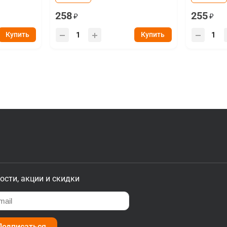
258
255
Купить
Купить
ости, акции и скидки
Подписаться